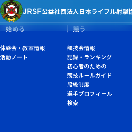
JRSF
公益社団法人
日本ライフル射撃
始める
競う
体験会・教室情報
競技会情報
活動ノート
記録・ランキング
初心者のための
審判制度
競技ルールガイド
段級制度
JUDGES AND OFFICIALS
選手プロフィール
検索