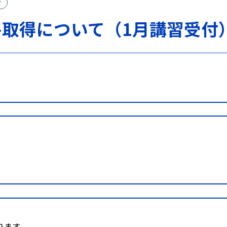
け
格取得について（1月講習受付
ります。