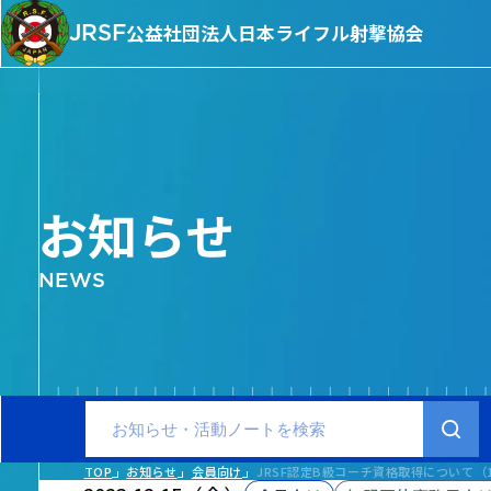
JRSF
公益社団法人
日本ライフル射撃協会
お知らせ
NEWS
TOP
お知らせ
会員向け
JRSF認定B級コーチ資格取得について（