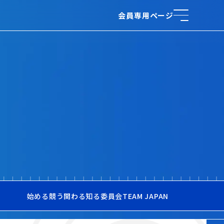
会員専用ページ
始める
競う
関わる
知る
委員会
TEAM JAPAN