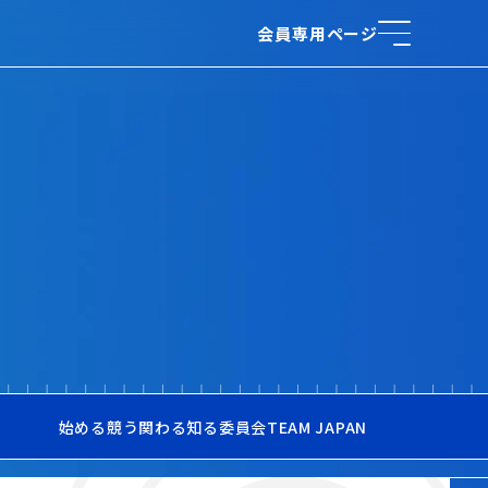
会員専用ページ
始める
競う
関わる
知る
委員会
TEAM JAPAN