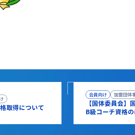
会員向け
加盟団体
け
【国体委員会】国
資格取得について
B級コーチ資格
置等について