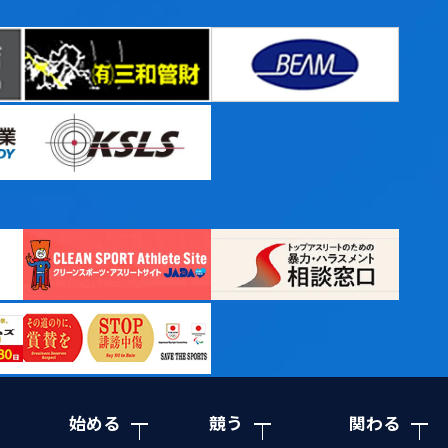
始める
競う
関わる