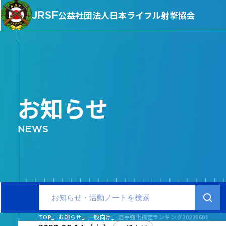
JRSF
公益社団法人
日本ライフル射撃協会
お知らせ
NEWS
TOP
お知らせ
一般向け
選手強化指定ランキング20220601