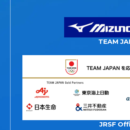
TEAM JA
JRSF Offi