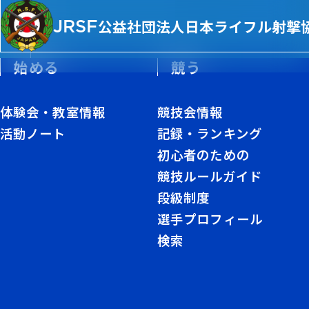
JRSF
公益社団法人
日本ライフル射撃
始める
競う
体験会・教室情報
競技会情報
活動ノート
記録・ランキング
初心者のための
協会規程
競技ルールガイド
段級制度
REGULATIONS
選手プロフィール
検索