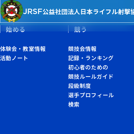
JRSF
公益社団法人
日本ライフル射撃
始める
競う
体験会・教室情報
競技会情報
活動ノート
記録・ランキング
種目別レーテ
初心者のための
競技ルールガイド
ィング
段級制度
選手プロフィール
RATINGS
検索