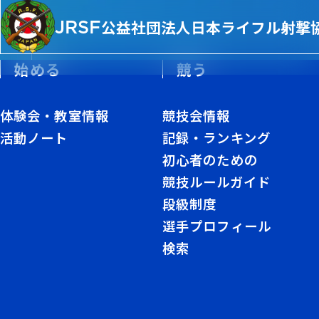
JRSF
公益社団法人
日本ライフル射撃
始める
競う
体験会・教室情報
競技会情報
活動ノート
記録・ランキング
選手プロフィ
初心者のための
競技ルールガイド
ール詳細
段級制度
選手プロフィール
ATHLETE PROFILE DETAIL
検索