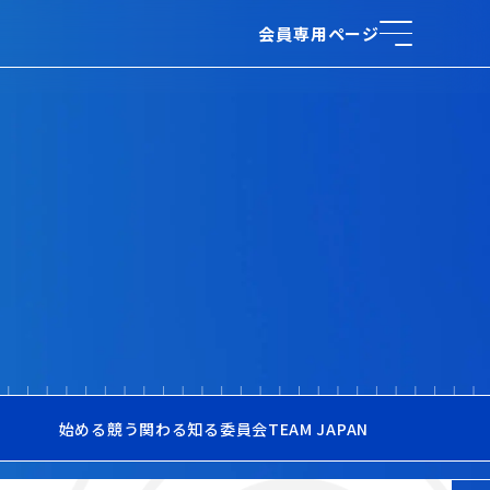
会員専用ページ
始める
競う
関わる
知る
委員会
TEAM JAPAN