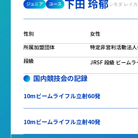
下田 玲郁
ジュニア
ユース
シモダ レイカ
性別
女性
所属加盟団体
特定非営利活動法人
段級
JRSF 段級 ビーム
国内競技会の記録
10mビームライフル立射60発
10mビームライフル立射40発