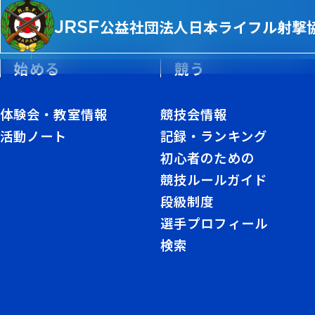
JRSF
公益社団法人
日本ライフル射撃
始める
競う
体験会・教室情報
競技会情報
活動ノート
記録・ランキング
選手プロフィ
初心者のための
競技ルールガイド
ール詳細
段級制度
選手プロフィール
ATHLETE PROFILE DETAIL
検索