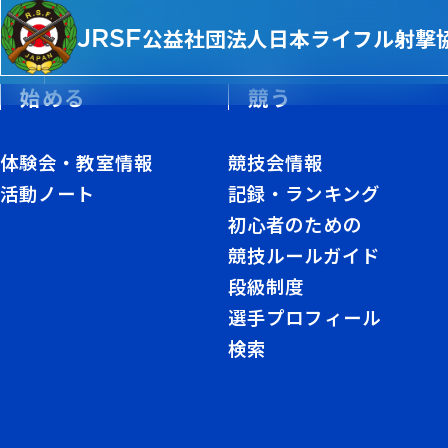
JRSF
公益社団法人
日本ライフル射撃
始める
競う
体験会・教室情報
競技会情報
活動ノート
記録・ランキング
選手プロフィ
初心者のための
競技ルールガイド
ール詳細
段級制度
選手プロフィール
ATHLETE PROFILE DETAIL
検索