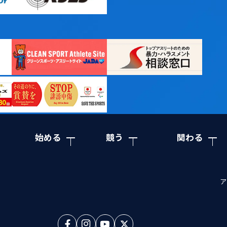
始める
競う
関わる
ア