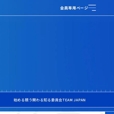
会員専用ページ
始める
競う
関わる
知る
委員会
TEAM JAPAN