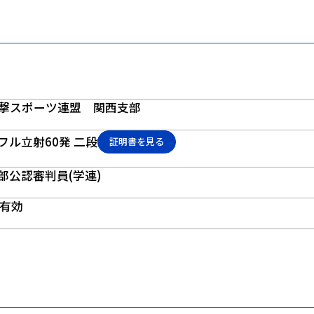
撃スポーツ連盟 関西支部
イフル立射60発 二段
証明書を見る
本部公認審判員(学連)
で有効