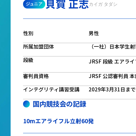
貝賀 正志
ジュニア
カイガ タダシ
性別
男性
所属加盟団体
（一社）日本学生射
段級
JRSF 段級 エアラ
審判員資格
JRSF 公認審判員 
インテグリティ講習受講
2029年3月31日ま
国内競技会の記録
10mエアライフル立射60発