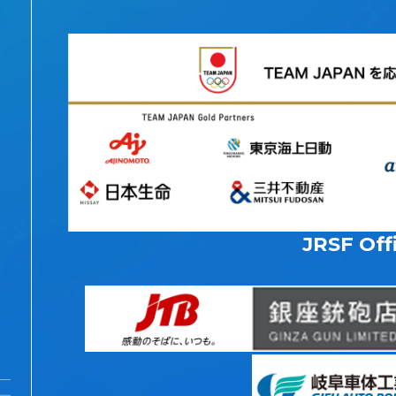
JRSF Offi