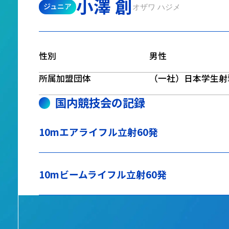
小澤 創
ジュニア
オザワ ハジメ
性別
男性
所属加盟団体
（一社）日本学生射
国内競技会の記録
10mエアライフル立射60発
10mビームライフル立射60発