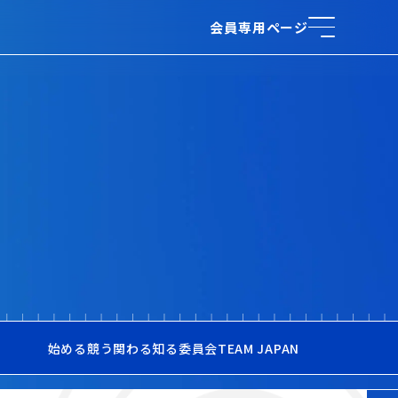
会員専用ページ
始める
競う
関わる
知る
委員会
TEAM JAPAN