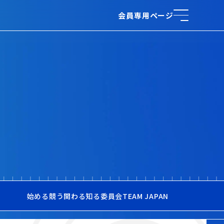
会員専用ページ
始める
競う
関わる
知る
委員会
TEAM JAPAN