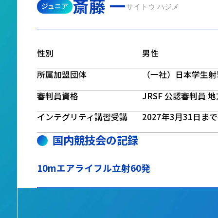
斎藤 一
ジュニア
サイトウ ハジメ
性別
男性
所属加盟団体
（一社）日本学生射
審判員資格
JRSF 公認審判員 
インテグリティ講習受講
2027年3月31日ま
国内競技会の記録
10mエアライフル立射60発