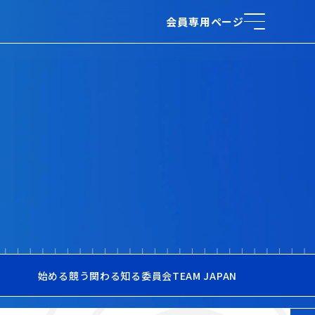
会員専用ページ
始める
競う
関わる
知る
委員会
TEAM JAPAN