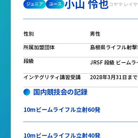
小山 怜也
ジュニア
ユース
コヤマ レイヤ
性別
男性
所属加盟団体
島根県ライフル射撃
段級
JRSF 段級 ビーム
インテグリティ講習受講
2028年3月31日ま
国内競技会の記録
10mビームライフル立射60発
10mビームライフル立射40発