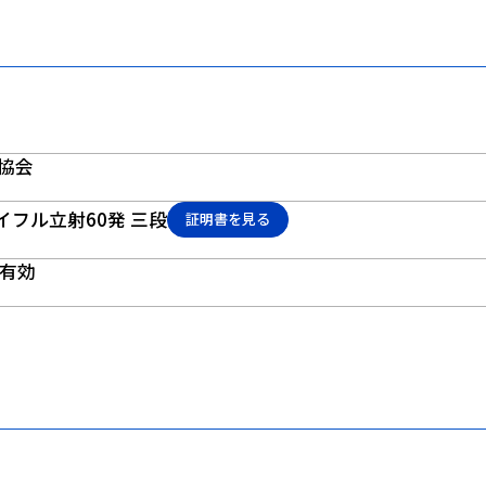
協会
ライフル立射60発 三段
証明書を見る
で有効