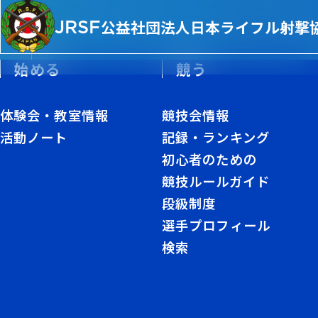
JRSF
公益社団法人
日本ライフル射撃
始める
競う
体験会・教室情報
競技会情報
活動ノート
記録・ランキング
選手プロフィ
初心者のための
競技ルールガイド
ール詳細
段級制度
選手プロフィール
ATHLETE PROFILE DETAIL
検索