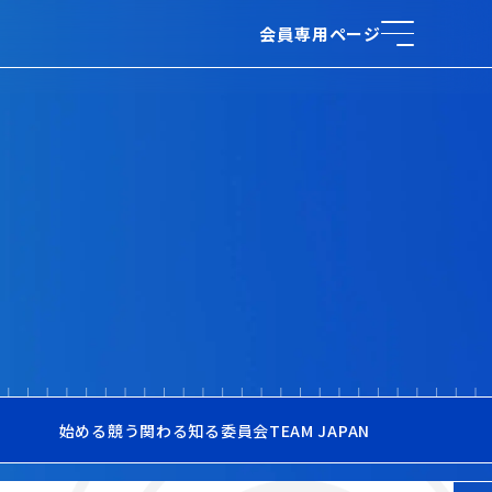
会員専用ページ
始める
競う
関わる
知る
委員会
TEAM JAPAN