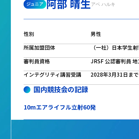
阿部 晴生
ジュニア
アベ ハルキ
性別
男性
所属加盟団体
（一社）日本学生射
審判員資格
JRSF 公認審判員 
インテグリティ講習受講
2028年3月31日ま
国内競技会の記録
10mエアライフル立射60発