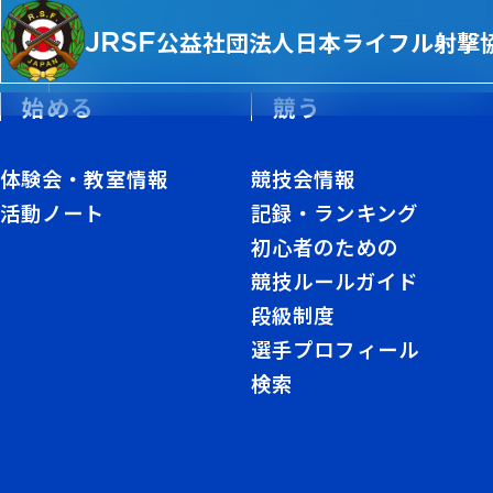
JRSF
公益社団法人
日本ライフル射撃
始める
競う
体験会・教室情報
競技会情報
活動ノート
記録・ランキング
選手プロフィ
初心者のための
競技ルールガイド
ール詳細
段級制度
選手プロフィール
ATHLETE PROFILE DETAIL
検索