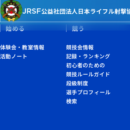
JRSF
公益社団法人
日本ライフル射撃
始める
競う
体験会・教室情報
競技会情報
活動ノート
記録・ランキング
選手プロフィ
初心者のための
競技ルールガイド
ール詳細
段級制度
選手プロフィール
ATHLETE PROFILE DETAIL
検索