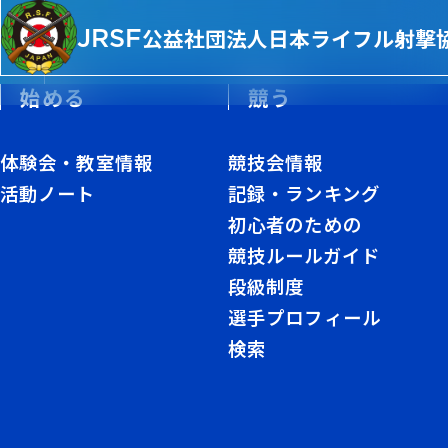
JRSF
公益社団法人
日本ライフル射撃
始める
競う
体験会・教室情報
競技会情報
活動ノート
記録・ランキング
選手プロフィ
初心者のための
競技ルールガイド
ール詳細
段級制度
選手プロフィール
ATHLETE PROFILE DETAIL
検索