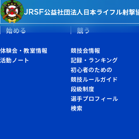
JRSF
公益社団法人
日本ライフル射撃
始める
競う
体験会・教室情報
競技会情報
活動ノート
記録・ランキング
選手プロフィ
初心者のための
競技ルールガイド
ール詳細
段級制度
選手プロフィール
ATHLETE PROFILE DETAIL
検索