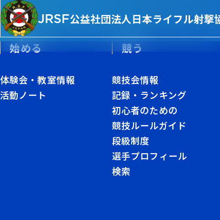
JRSF
公益社団法人
日本ライフル射撃
始める
競う
体験会・教室情報
競技会情報
活動ノート
記録・ランキング
選手プロフィ
初心者のための
競技ルールガイド
ール詳細
段級制度
選手プロフィール
ATHLETE PROFILE DETAIL
検索