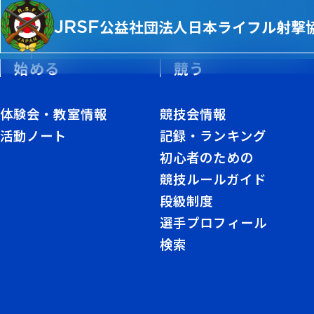
JRSF
公益社団法人
日本ライフル射撃
始める
競う
体験会・教室情報
競技会情報
活動ノート
記録・ランキング
選手プロフィ
初心者のための
競技ルールガイド
ール詳細
段級制度
選手プロフィール
ATHLETE PROFILE DETAIL
検索