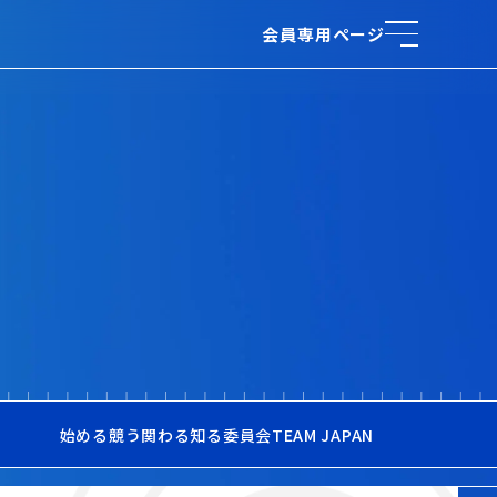
会員専用ページ
始める
競う
関わる
知る
委員会
TEAM JAPAN