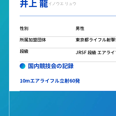
井上 龍
イノウエ リュウ
性別
男性
所属加盟団体
東京都ライフル射撃
段級
JRSF 段級 エアラ
国内競技会の記録
10mエアライフル立射60発