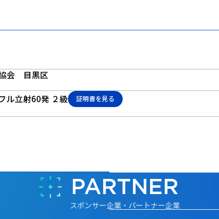
協会 目黒区
イフル立射60発 ２級
証明書を見る
PARTNER
スポンサー企業・パートナー企業