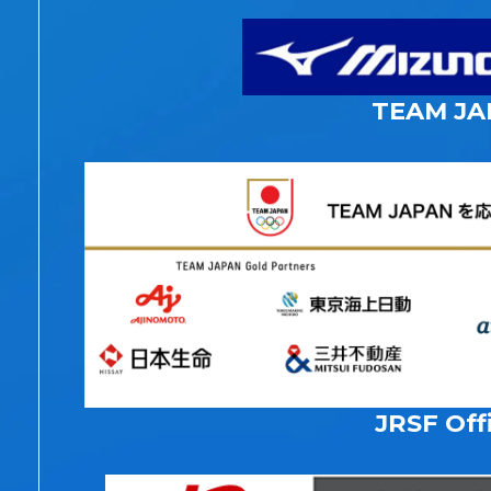
TEAM JA
JRSF Offi