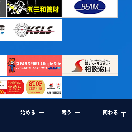
始める
競う
関わる