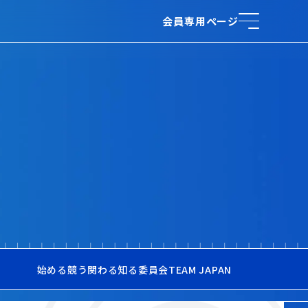
会員専用ページ
始める
競う
関わる
知る
委員会
TEAM JAPAN