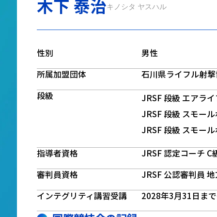
木下 泰治
キノシタ ヤスハル
性別
男性
所属加盟団体
石川県ライフル射撃
段級
JRSF 段級 エアラ
JRSF 段級 スモー
JRSF 段級 スモー
指導者資格
JRSF 認定コーチ C
審判員資格
JRSF 公認審判員 
インテグリティ講習受講
2028年3月31日ま