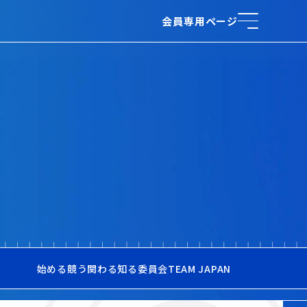
会員専用ページ
始める
競う
関わる
知る
委員会
TEAM JAPAN