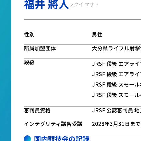
福井 將人
フクイ マサト
性別
男性
所属加盟団体
大分県ライフル射撃
段級
JRSF 段級 エアラ
JRSF 段級 エアラ
JRSF 段級 スモー
JRSF 段級 スモー
審判員資格
JRSF 公認審判員 
インテグリティ講習受講
2028年3月31日ま
国内競技会の記録