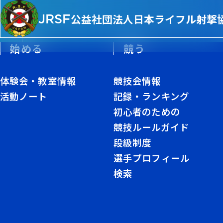
JRSF
公益社団法人
日本ライフル射撃
始める
競う
体験会・教室情報
競技会情報
活動ノート
記録・ランキング
選手プロフィ
初心者のための
競技ルールガイド
ール詳細
段級制度
選手プロフィール
ATHLETE PROFILE DETAIL
検索