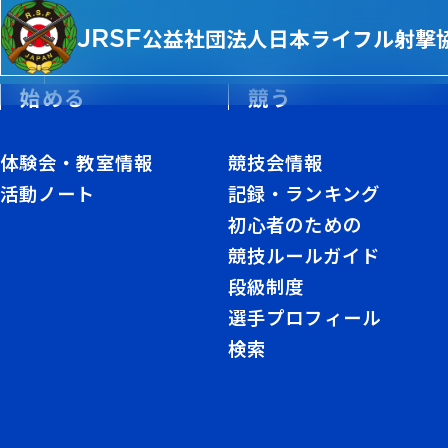
JRSF
公益社団法人
日本ライフル射撃
始める
競う
体験会・教室情報
競技会情報
活動ノート
記録・ランキング
選手プロフィ
初心者のための
競技ルールガイド
ール詳細
段級制度
選手プロフィール
ATHLETE PROFILE DETAIL
検索