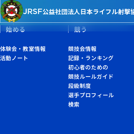
JRSF
公益社団法人
日本ライフル射撃
始める
競う
体験会・教室情報
競技会情報
活動ノート
記録・ランキング
タイトル未設
初心者のための
競技ルールガイド
定
段級制度
選手プロフィール
TITLE
検索