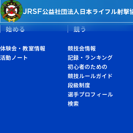
JRSF
公益社団法人
日本ライフル射撃
始める
競う
体験会・教室情報
競技会情報
活動ノート
記録・ランキング
初心者のための
お知らせ
競技ルールガイド
段級制度
NEWS
選手プロフィール
検索