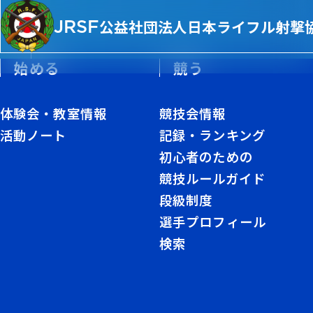
JRSF
公益社団法人
日本ライフル射撃
始める
競う
体験会・教室情報
競技会情報
活動ノート
記録・ランキング
初心者のための
お知らせ
競技ルールガイド
段級制度
NEWS
選手プロフィール
検索