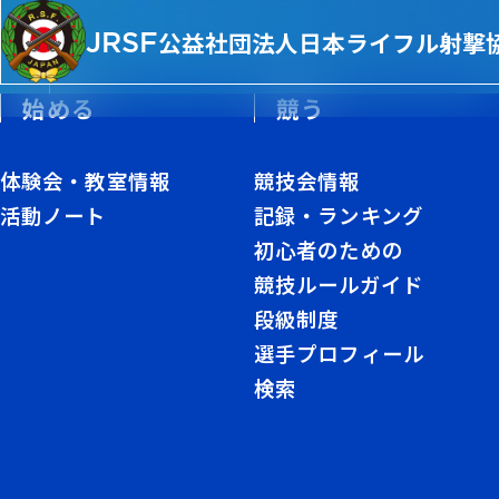
JRSF
公益社団法人
日本ライフル射撃
始める
競う
体験会・教室情報
競技会情報
活動ノート
記録・ランキング
初心者のための
お知らせ
競技ルールガイド
段級制度
NEWS
選手プロフィール
検索