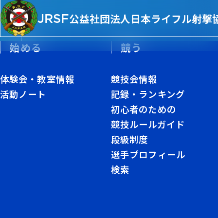
JRSF
公益社団法人
日本ライフル射撃
始める
競う
体験会・教室情報
競技会情報
活動ノート
記録・ランキング
初心者のための
お知らせ
競技ルールガイド
段級制度
NEWS
選手プロフィール
検索