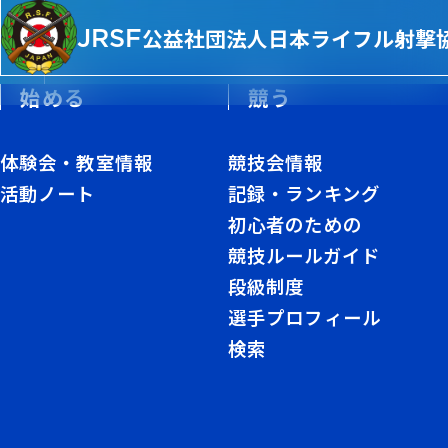
JRSF
公益社団法人
日本ライフル射撃
始める
競う
体験会・教室情報
競技会情報
活動ノート
記録・ランキング
初心者のための
お知らせ
競技ルールガイド
段級制度
NEWS
選手プロフィール
検索