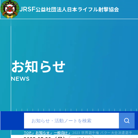
JRSF
公益社団法人
日本ライフル射撃協会
お知らせ
NEWS
TOP
お知らせ
一般向け
2023 世界選手権 バクー大会派遣選手