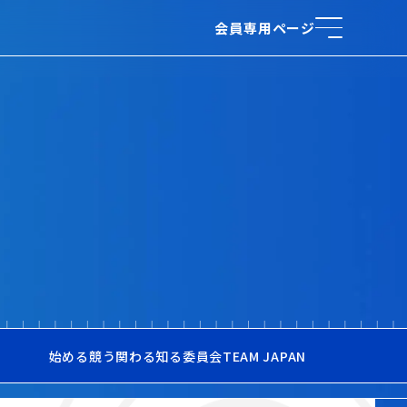
会員専用ページ
始める
競う
関わる
知る
委員会
TEAM JAPAN