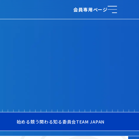
会員専用ページ
始める
競う
関わる
知る
委員会
TEAM JAPAN