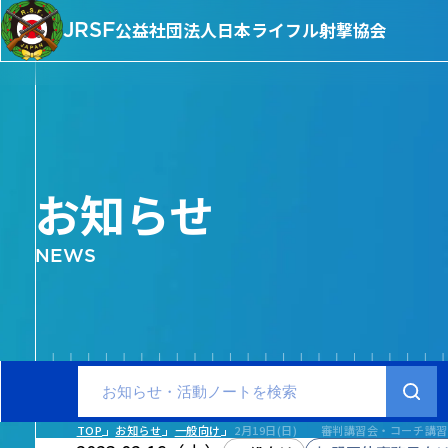
JRSF
公益社団法人
日本ライフル射撃協会
お知らせ
NEWS
TOP
お知らせ
一般向け
2月19日(日) 審判講習会・コーチ講習