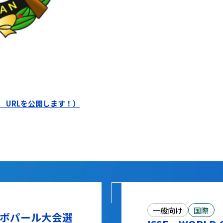
 URLを公開します！）
一般向け
国際
プ ボパール大会選