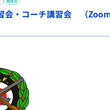
け
競技会
習会・コーチ講習会 （Zoom