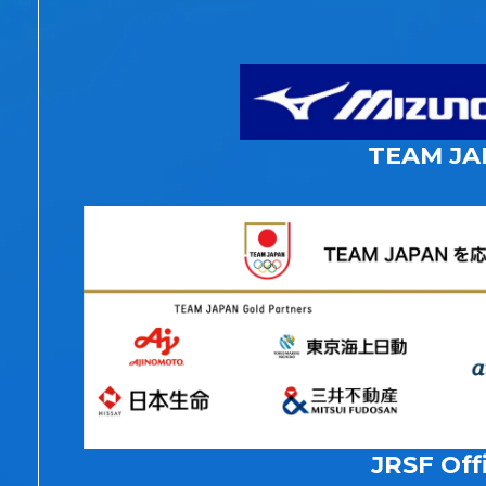
TEAM JA
JRSF Offi