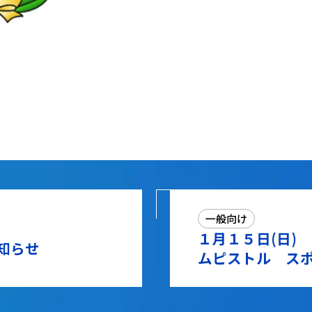
一般向け
１月１５日(日)
知らせ
ムピストル ス
らせ