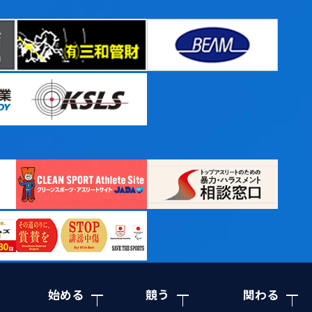
始める
競う
関わる