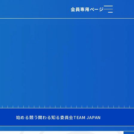
会員専用ページ
始める
競う
関わる
知る
委員会
TEAM JAPAN