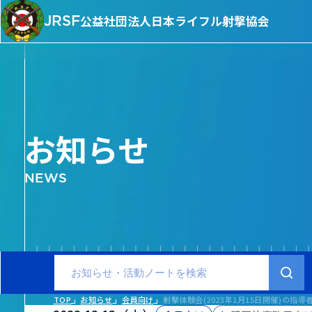
JRSF
公益社団法人
日本ライフル射撃協会
お知らせ
NEWS
TOP
お知らせ
会員向け
射撃体験会(2023年1月15日開催)の指導