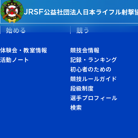
JRSF
公益社団法人
日本ライフル射撃
始める
競う
体験会・教室情報
競技会情報
活動ノート
記録・ランキング
初心者のための
お知らせ
競技ルールガイド
段級制度
NEWS
選手プロフィール
検索